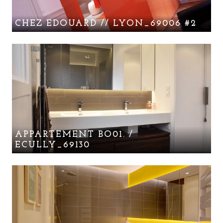
CHEZ EDOUARD // LYON_69006 #2
APPARTEMENT BO01. /
ECULLY_69130