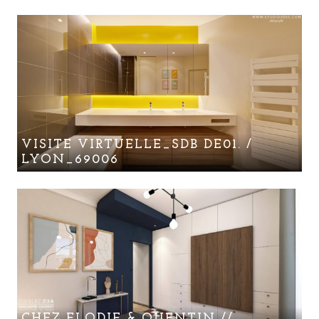
VISITE VIRTUELLE_SDB DE01. /
LYON_69006
CHEZ ELODIE & QUENTIN //