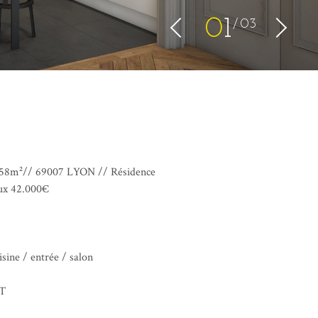
0
1
03
 58m²// 69007 LYON // Résidence
aux 42.000€
ine / entrée / salon
RT