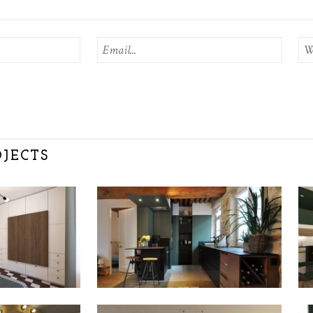
OJECTS
E &
CHEZ ANAÏS & EDDY
/
// LYON_69001
7
6
LIKES
6
LIKES
ARCHITECTURE
A