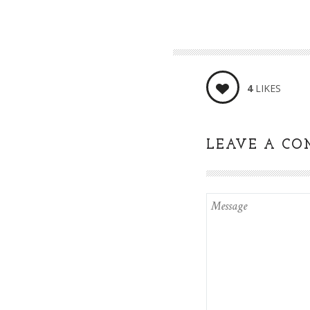
4
LIKES
LEAVE A C