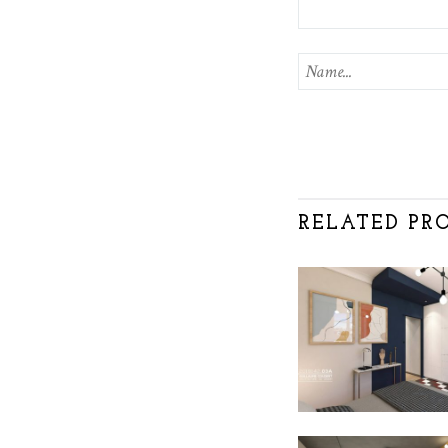
RELATED PR
CHEZ ELODI
QUENTIN /
LYON_6900
ARCHITECTURE