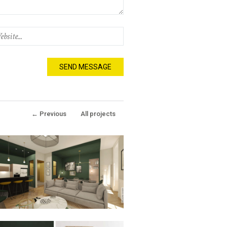
←
Previous
All projects
CHEZ ELODIE &
GUILLAUME //
LYON_69005
3
LIKES
RCHITECTURE