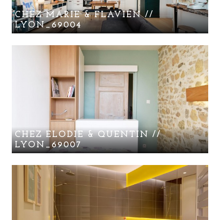
CHEZ MARIE & FLAVIEN //
LYON_69004
CHEZ ELODIE & QUENTIN //
LYON_69007