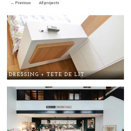
←
Previous
All projects
DRESSING + TETE DE LIT