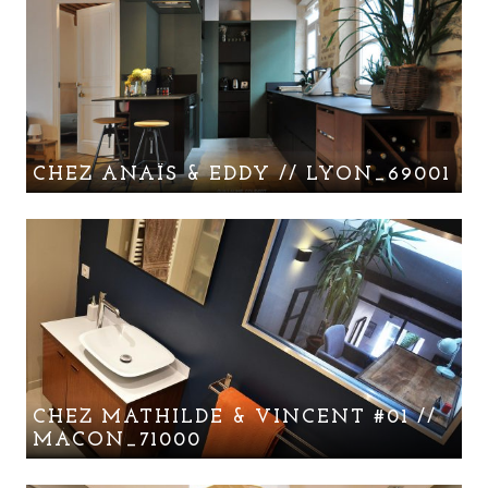
CHEZ ANAÏS & EDDY // LYON_69001
CHEZ MATHILDE & VINCENT #01 //
MACON_71000