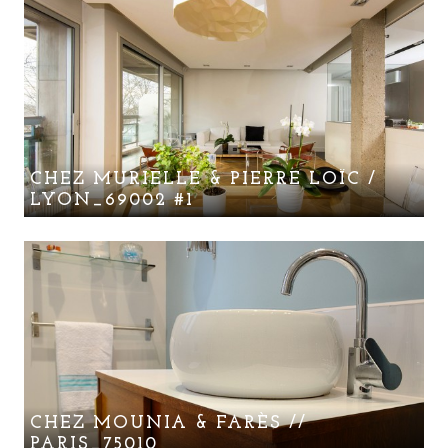
CHEZ MURIELLE & PIERRE LOÏC /
LYON_69002 #1
CHEZ MOUNIA & FARÈS //
PARIS_75010